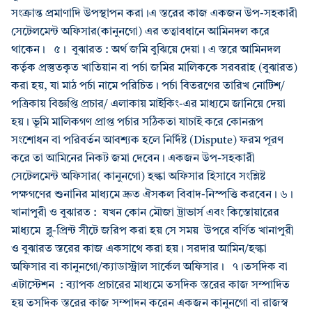
সংক্রান্ত প্রমাণাদি উপস্থাপন করা।এ স্তরের কাজ একজন উপ-সহকারী
সেটেলমেন্ট অফিসার(কানুনগো) এর তত্বাবধানে আমিনদল করে
থাকেন। ৫। বুঝারত : অর্থ জমি বুঝিয়ে দেয়া। এ স্তরে আমিনদল
কর্তৃক প্রস্তুতকৃত খাতিয়ান বা পর্চা জমির মালিককে সরবরাহ (বুঝারত)
করা হয়, যা মাঠ পর্চা নামে পরিচিত। পর্চা বিতরণের তারিখ নোটিশ/
পত্রিকায় বিজ্ঞপ্তি প্রচার/ এলাকায় মাইকিং-এর মাধ্যমে জানিয়ে দেয়া
হয়। ভূমি মালিকগণ প্রাপ্ত পর্চার সঠিকতা যাচাই করে কোনরূপ
সংশোধন বা পরিবর্তন আবশ্যক হলে নির্দিষ্ট (Dispute) ফরম পূরণ
করে তা আমিনের নিকট জমা দেবেন। একজন উপ-সহকারী
সেটেলমেন্ট অফিসার( কানুনগো) হল্কা অফিসার হিসাবে সংশ্লিষ্ট
পক্ষগণের শুনানির মাধ্যমে দ্রুত ঐসকল বিবাদ-নিস্পত্তি করবেন। ৬।
খানাপুরী ও বুঝারত : যখন কোন মৌজা ট্রাভার্স এবং কিস্তোয়ারের
মাধ্যমে ব্লু-প্রিন্ট সীটে জরিপ করা হয় সে সময় উপরে বর্ণিত খানাপুরী
ও বুঝারত স্তরের কাজ একসাথে করা হয়। সরদার আমিন/হল্কা
অফিসার বা কানুনগো/ক্যাডাস্ট্রাল সার্কেল অফিসার। ৭।তসদিক বা
এটাস্টেশন : ব্যাপক প্রচারের মাধ্যমে তসদিক স্তরের কাজ সম্পাদিত
হয় তসদিক স্তরের কাজ সম্পাদন করেন একজন কানুনগো বা রাজস্ব