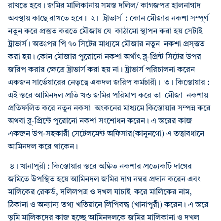
রাখতে হবে। জমির মালিকানায় সমস্ত দলিল/ কাগজপত্র হালনাগাদ
অবস্থায় কাছে রাখতে হবে। ২। ট্রাভার্স : কোন মৌজার নকশা সম্পূর্ণ
নতুন করে প্রস্তুত করতে মৌজায় যে কাঠামো স্থাপন করা হয় সেটাই
ট্রাভার্স। অতঃপর পি ৭০ সিটের মাধ্যমে মৌজার নতুন নকশা প্রস্ত্তত
করা হয়। কোন মৌজার পুরোনো নকশা অর্থাৎ ব্লু-প্রিন্ট সিটের উপর
জরিপ করার ক্ষেত্রে ট্রাভার্স করা হয় না। ট্রাভার্স পরিচালনা করেন
একজন সার্ভেয়ারের নেতৃত্বে একদল জরিপ কর্মচারী। ৩। কিস্তোয়ার :
এই স্তরে আমিনদল প্রতি খন্ড জমির পরিমাপ করে তা মৌজা নকশায়
প্রতিফলিত করে নতুন নকসা অংকনের মাধ্যমে কিস্তোয়ার সম্পন্ন করে
অথবা ব্লু-প্রিন্টে পুরোনো নকশা সংশোধন করেন। এ স্তরের কাজ
একজন উপ-সহকারী সেটেলমেন্ট অফিসার(কানুনগো) এ তত্বাবধানে
আমিনদল করে থাকেন।
৪। খানাপুরী : কিস্তোয়ার স্তরে অঙ্কিত নকশার প্রত্যেকটি দাগের
জমিতে উপস্থিত হয়ে আমিনদল জমির দাগ নম্বর প্রদান করেন এবং
মালিকের রেকর্ড, দলিলপত্র ও দখল যাচাই করে মালিকের নাম,
ঠিকানা ও অন্যান্য তথ্য খতিয়ানে লিপিবদ্ধ (খানাপুরী) করেন। এ স্তরে
ভূমি মালিকদের কাজ হচ্ছে আমিনদলকে জমির মালিকানা ও দখল