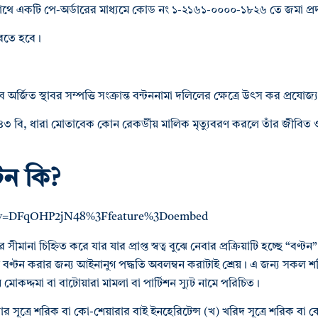
কসাথে একটি পে-অর্ডারের মাধ্যমে কোড নং ১-২১৬১-০০০০-১৮২৬ তে জমা প্
করতে হবে।
ে অর্জিত স্থাবর সম্পত্তি সংক্রান্ত বন্টননামা দলিলের ক্ষেত্রে উৎস কর প্রযোজ্
নের ১৪৩ বি, ধারা মোতাবেক কোন রেকর্ডীয় মালিক মৃত্যুবরণ করলে তাঁর জীবি
্টন কি?
h?v=DFqOHP2jN48%3Ffeature%3Doembed
তির সীমানা চিহ্নিত করে যার যার প্রাপ্ত স্বত্ব বুঝে নেবার প্রক্রিয়াটি হচ্ছে “বণ
্তি বণ্টন করার জন্য আইনানুগ পদ্ধতি অবলম্বন করাটাই শ্রেয়। এ জন্য সকল শ
কদ্দমা বা বাটোয়ারা মামলা বা পার্টিশন স্যুট নামে পরিচিত।
কার সূত্রে শরিক বা কো-শেয়ারার বাই ইনহেরিটেন্স (খ) খরিদ সূত্রে শরিক ব