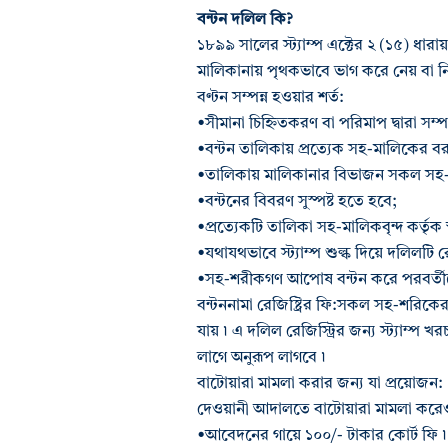
বন্টন দলিল কি?
১৮৯৯ সালের স্ট্যাম্প এক্টের ২ (১৫) ধার
মালিকানায় পৃথকভাবে ভাগ করে নেয় বা 
বণ্টন সম্পন্ন হওয়ার শর্ত:
•সীমানা চিহ্নিতকরণ বা পরিমাপ দ্বারা সম্
•বন্টন তালিকায় প্রত্যেক সহ-মালিকের বরা
•তালিকায় মালিকানার বিভাজন সকল সহ-মা
•বন্টনের বিবরণ সুস্পষ্ট হতে হবে;
•প্রত্যেকটি তালিকা সহ-মালিকবৃন্দ কর্তৃক 
•যথাযথভাবে স্ট্যাম্প শুল্ক দিয়ে দলিলটি র
•সহ-শরীকগণ আপোষ বন্টন করে পরবর্তীতে
বন্টননামা রেজিষ্ট্রির ফি:সকল সহ-শরিকের ম
যায় ৷ এ দলিল রেজিস্ট্রির জন্য স্ট্যাম্প
লাগে অনুরূপ লাগবে ৷
বাটোয়ারা মামলা করার জন্য যা প্রয়োজন:
দেওয়ানী আদালতে বাটোয়ারা মামলা করেও ন
•আবেদনের গায়ে ১০০/- টাকার কোর্ট ফি ৷