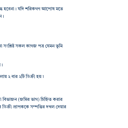
ুদ্ধ হবেনা। যদি শরিকগণ আপোষ মতে
েন।
সংশ্লিষ্ট সকল কাগজ পত্র যেমন ভূমি
়।
য় ২ বার ২টি ডিক্রী হয় ৷
ারা বিভাজন (জমির ভাগ) চিহ্নিত করার
ে ডিক্রী প্রাপককে সম্পত্তির দখল দেয়ার