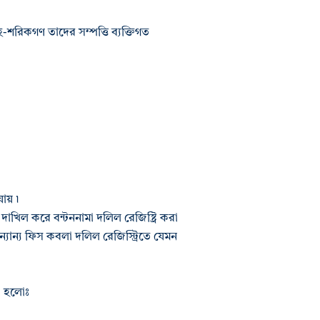
হ-শরিকগণ তাদের সম্পত্তি ব্যক্তিগত
য় ৷
 দাখিল করে বন্টননামা দলিল রেজিষ্ট্রি করা
 অন্যান্য ফিস কবলা দলিল রেজিস্ট্রিতে যেমন
তা হলোঃ