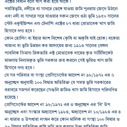
এক্টের বিধান বলে খাস করা হয়ে থাকে ৷
পয়স্তিভূমি, নদীতে বা সাগরে ভেঙ্গে যাওয়া জমি পুনরায় জেগে উঠলে
এবং নদী বা সাগরে সরে যাওয়ার দরুন জেগে ওঠা ভূমি ১৯৫০ সালের
স্টেট একুইজিশন এন্ড টেনান্সি এক্টের ৮৭ ধারা মোতাবেক খাস জমি
হিসাবে গণ্য হবে ৷
কোন হোল্ডিং বা ইহার অংশ বিশেষ (কৃষি বা অকৃষি যাই হোক) বকেয়া
খাজনা বা ভূমি উন্নয়ন কর আদায়ের জন্য ১৯১৩ সালের বেঙ্গল
পাবলিক ডিমান্ড রিকভারি এক্ট মোতাবেক দায়ের কৃত সার্টিফিকেট
মামলায় নিলামকৃত ভূমি সরকার ক্রয় করলে সেই ভূমিও খাস জমি
হিসাবে গণ্য হবে ৷
যে সব পরিবার বা সংস্থা প্রেসিডেন্টের আদেশ নং ৯৮/১৯৭২ এর ৬
অনুচ্ছেদ অনুযায়ী ১০০ বিঘার অতিরিক্ত যে সমস্ত ভূমি সরকারের
বরাবরে সমপর্ন করেছেন সেগুলি জমিও খাস জমি হিসাবে পরিগণিত
হয়েছে ৷
প্রেসিডেন্টের আদেশ নং ৯৮/১৯৭২ এর ৩ অনুচ্ছেদ এর ‘বি’ উপ
অনুচ্ছেদ এবং সংস্কার অধ্যাদেশ ১৯৮৪, অধ্যাদেশ নং ১০/১৯৮৪ এর ৪
নং ধারার ৩ উপধারা লংঘন করে কোন মালিক বা সংস্থা ১০০ বিঘার ও